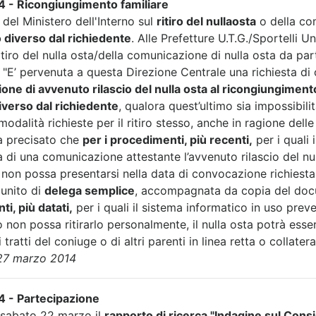
 - Ricongiungimento familiare
 del Ministero dell'Interno sul
ritiro del nullaosta
o della co
 diverso dal richiedente
. Alle Prefetture U.T.G./Sportelli 
Ritiro del nulla osta/della comunicazione di nulla osta da pa
"E’ pervenuta a questa Direzione Centrale una richiesta di 
ne di avvenuto rilascio del nulla osta al ricongiungimento
iverso dal richiedente
, qualora quest’ultimo sia impossibilit
modalità richieste per il ritiro stesso, anche in ragione delle
a precisato che
per i procedimenti, più recenti,
per i quali 
 di una comunicazione attestante l’avvenuto rilascio del nul
 non possa presentarsi nella data di convocazione richiest
unito di
delega semplice
, accompagnata da copia del docu
i, più datati,
per i quali il sistema informatico in uso preve
o non possa ritirarlo personalmente, il nulla osta potrà es
 tratti del coniuge o di altri parenti in linea retta o collater
27 marzo 2014
 - Partecipazione
 sabato 22 marzo il
rapporto di ricerca "Indagine sul Cons