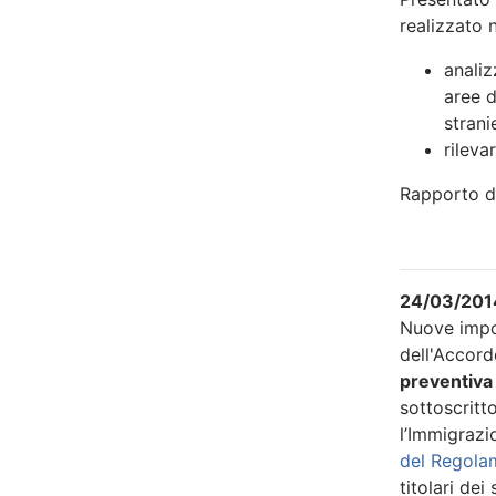
realizzato 
analiz
aree d
strani
rileva
Rapporto di
24/03/2014
Nuove impo
dell'Accord
preventiva 
sottoscritt
l’Immigrazi
del Regola
titolari de