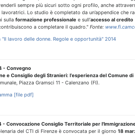
renderli sempre più sicuri sotto ogni profilo, anche attravers
e lavoratrici. Lo studio è completato da un’appendice che rac
i sulla
formazione professionale
e sull’
accesso al credito
contribuiscono a completare il quadro."
Fonte:
www.fi.camc
 "Il lavoro delle donne. Regole e opportunità" 2014
4 - Convegno
ne e Consiglio degli Stranieri: l’esperienza del Comune d
unale, Piazza Gramsci 11 - Calenzano (FI).
amma [file pdf]
 - Convocazione Consiglio Territoriale per l'Immigrazione
lenaria del CTI di Firenze è convocata per il giorno
18 mar