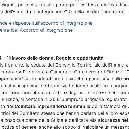
religiosi, permesso di soggiorno per residenza elettiva. Fac
ica dell’Accordo di integrazione” Tabella crediti riconoscibil
e e risposte sull'accordo di integrazione
ematica "Accordo di integrazione"
- “Il lavoro delle donne. Regole e opportunità”
eri durante la seduta del Consiglio Territoriale dell'immigraz
, curata da Prefettura e Camera di Commercio di Firenze. "
portunità” si intende offrire un sintetico panorama sulle
pr
e su alcuni specifici settori dove le donne risultano maggior
 il territorio fiorentino un settore di grande interesse econo
i Firenze, si contano n. 30.615 imprese artigiane registrate
lte dal
Comitato Imprenditoria femminile
della Camera di C
itrici del Comitato stesso che hanno parlato della loro espe
Una cospicua parte della Guida è dedicata alla
sicurezza nei 
in ottica di genere, anche allo scopo di veicolare un messaggi