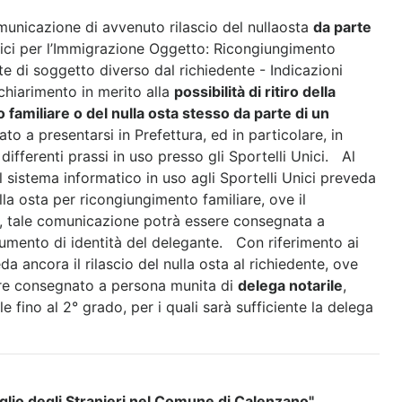
municazione di avvenuto rilascio del nullaosta
da parte
Unici per l’Immigrazione Oggetto: Ricongiungimento
rte di soggetto diverso dal richiedente - Indicazioni
chiarimento in merito alla
possibilità di ritiro della
 familiare o del nulla osta stesso da parte di un
ato a presentarsi in Prefettura, ed in particolare, in
 differenti prassi in uso presso gli Sportelli Unici. Al
il sistema informatico in uso agli Sportelli Unici preveda
la osta per ricongiungimento familiare, ove il
a, tale comunicazione potrà essere consegnata a
mento di identità del delegante. Con riferimento ai
da ancora il rilascio del nulla osta al richiedente, ove
sere consegnato a persona munita di
delega notarile
,
ale fino al 2° grado, per i quali sarà sufficiente la delega
iglio degli Stranieri nel Comune di Calenzano"