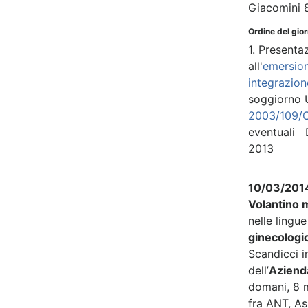
Giacomini 
Ordine del gio
1. Presenta
all'
emersion
integrazion
soggiorno 
2003/109/
eventuali D
2013
10/03/2014
Volantino m
nelle lingu
ginecologic
Scandicci i
dell’
Azienda
domani, 8 m
fra ANT, As