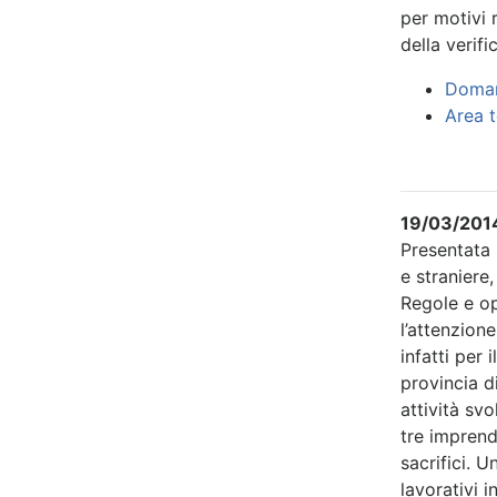
per motivi 
della verif
Domand
Area t
19/03/2014 
Presentata i
e straniere
Regole e op
l’attenzion
infatti per
provincia d
attività svo
tre imprend
sacrifici. 
lavorativi 