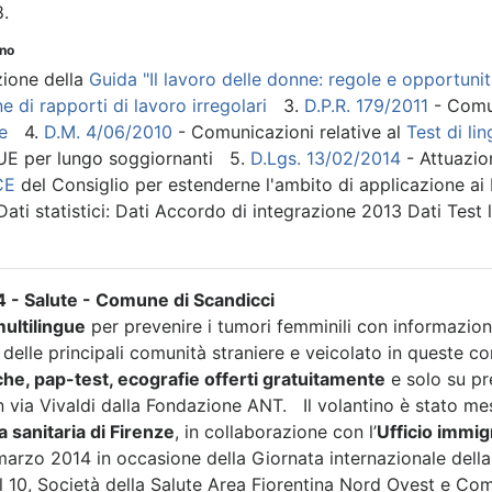
8.
rno
zione della
Guida "Il lavoro delle donne: regole e opportunit
e di rapporti di lavoro irregolari
3.
D.P.R. 179/2011
- Comuni
e
4.
D.M. 4/06/2010
- Comunicazioni relative al
Test di lin
UE per lungo soggiornanti 5.
D.Lgs. 13/02/2014
- Attuazio
CE
del Consiglio per estenderne l'ambito di applicazione ai 
ati statistici: Dati Accordo di integrazione 2013 Dati Test
 - Salute - Comune di Scandicci
ultilingue
per prevenire i tumori femminili con informazioni
e delle principali comunità straniere e veicolato in queste 
he, pap-test, ecografie offerti gratuitamente
e solo su pr
n via Vivaldi dalla Fondazione ANT. Il volantino è stato me
 sanitaria di Firenze
, in collaborazione con l’
Ufficio immig
arzo 2014 in occasione della Giornata internazionale della
l 10, Società della Salute Area Fiorentina Nord Ovest e Comu