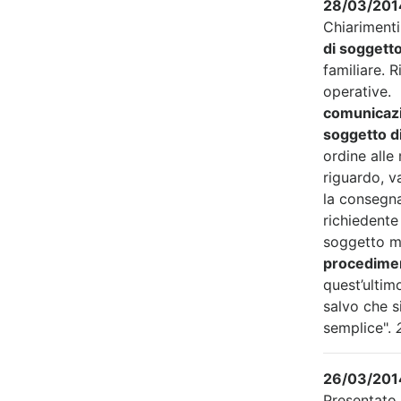
28/03/2014
Chiarimenti
di soggetto
familiare. 
operative. 
comunicazio
soggetto d
ordine alle 
riguardo, v
la consegna
richiedente
soggetto m
procediment
quest’ultim
salvo che si
semplice".
26/03/2014
Presentato