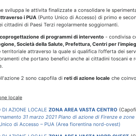
 sviluppa le attivita finalizzate a consolidare le sperimenta
 attraverso i PUA
(Punto Unico di Accesso) di primo e second
ei cittadini di Paesi Terzi regolarmente soggiornanti.
di coprogettazione di programmi di intervento
- condivisa con
ione, Società della Salute, Prefettura, Centri per l’impi
erritoriale attraverso la quale si qualifica l’offerta dei serv
ioramenti che portano benefici anche ai cittadini toscani e r
e.
ell'azione 2 sono capofila di
reti di azione locale
che coinvol
ione locale
O DI AZIONE LOCALE
ZONA AREA VASTA CENTRO
(Capofi
rnamento 31 marzo 2021 Piano di azione di Firenze e zone 
Unico di Accesso – PUA (Area fiorentina nord-ovest)