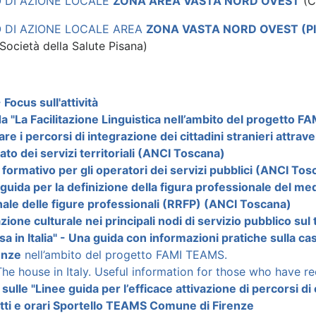
O DI AZIONE LOCALE
ZONA AREA VASTA NORD OVEST
(C
O DI AZIONE LOCALE AREA
ZONA VASTA NORD OVEST (PI
Società della Salute Pisana)
Focus sull'attività
a "La Facilitazione Linguistica nell’ambito del progetto 
tare i percorsi di integrazione dei cittadini stranieri attr
ato dei servizi territoriali (ANCI Toscana)
formativo per gli operatori dei servizi pubblici (ANCI Tos
guida per la definizione della figura professionale del medi
nale delle figure professionali (RRFP) (ANCI Toscana)
ione culturale nei principali nodi di servizio pubblico sul
sa in Italia" - Una guida con informazioni pratiche sulla cas
enze
nell’ambito del progetto FAMI TEAMS.
The house in Italy. Useful information for those who have rec
sulle "Linee guida per l’efficace attivazione di percorsi di 
tti e orari Sportello TEAMS Comune di Firenze