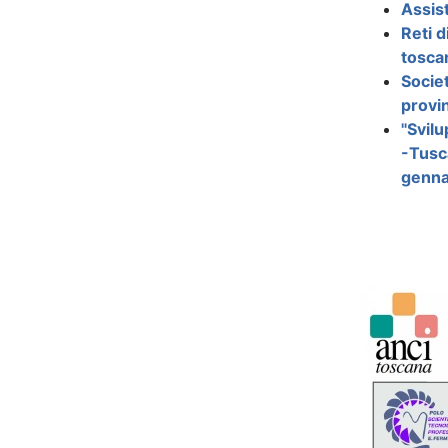
Assis
Reti d
tosca
Societ
provin
"Svilu
-Tusc
genna