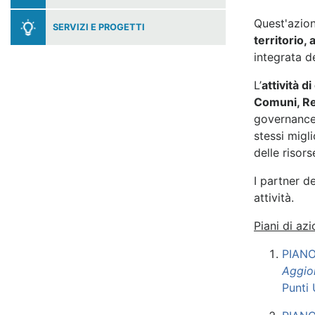
Quest'azione
SERVIZI E PROGETTI
territorio,
integrata d
L’
attività 
Comuni, Reg
governance t
stessi migl
delle risors
I partner d
attività.
Piani di az
PIAN
Aggio
Punti 