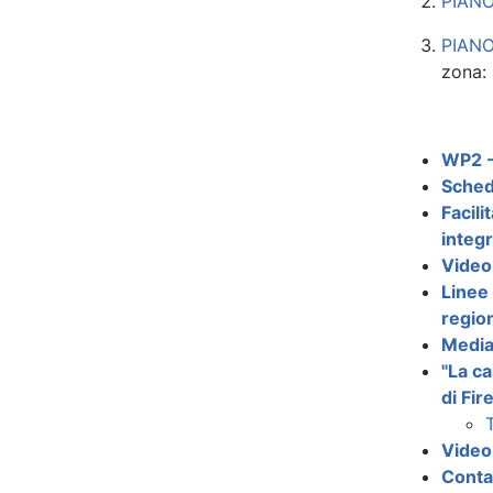
PIAN
PIAN
zona: 
WP2 - 
Sched
Facili
integr
Video 
Linee 
regio
Mediaz
"La ca
di Fir
Video 
Conta