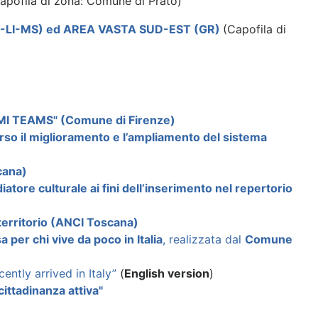
apofila di zona: Comune di Prato)
-LI-MS) ed AREA VASTA SUD-EST (GR)
(Capofila di
FAMI TEAMS" (Comune di Firenze)
averso il miglioramento e l’ampliamento del sistema
cana)
atore culturale ai fini dell’inserimento nel repertorio
 territorio (ANCI Toscana)
a per chi vive da poco in Italia
, realizzata dal
Comune
ently arrived in Italy”
(
English version
)
cittadinanza attiva"