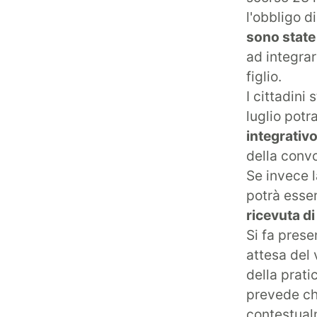
l'obbligo d
sono state 
ad integrar
figlio.
I cittadini
luglio potr
integrativ
della convo
Se invece l
potrà esse
ricevuta d
Si fa prese
attesa del 
della prati
prevede che
contestual