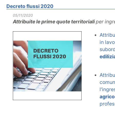
Decreto flussi 2020
05/11/2020
Attribuite le prime quote territoriali
per ingr
Attrib
in lav
subor
ediliz
Attrib
comuni
l'ingr
agrico
profes