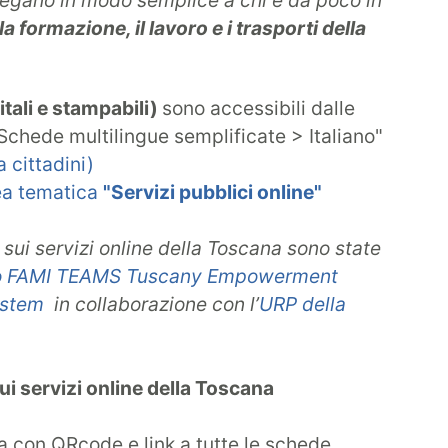
egano in modo semplice a chi è da poco in
la formazione, il lavoro e i trasporti della
itali e stampabili)
sono accessibili dalle
Schede multilingue semplificate > Italiano"
 cittadini)
ea tematica
"Servizi pubblici online"
 sui servizi online della Toscana sono state
o FAMI TEAMS
Tuscany Empowerment
ystem
in collaborazione con l’
URP della
ui servizi online della Toscana
 con QRcode e link a tutte le schede