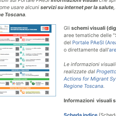
ibili sul Portale PAeSI
informazioni visuali
che spi
 come usare alcuni
servizi su internet per la salute, 
ne Toscana
.
Gli
schemi visuali (dig
aree tematiche delle "
del
Portale PAeSI (Area
o direttamente dall'
ar
Le informazioni visuali
realizzate dal
Progett
Actions for Migrant S
Regione Toscana
.
Informazioni visuali s
Scheda indice
(Scheda