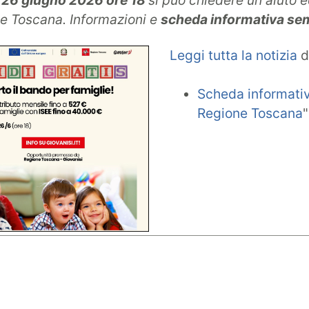
l 26 giugno 2026 ore 18
si può chiedere un aiuto e
e Toscana. Informazioni e
scheda informativa sem
Leggi tutta la notizia
d
Scheda informativ
Regione Toscana
"