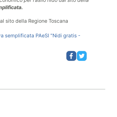
conomico per l’asilo nido dal sito della
plificata.
al sito della Regione Toscana
a semplificata PAeSI "Nidi gratis -