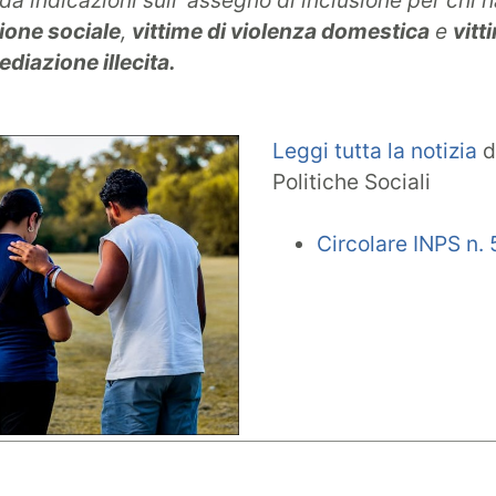
dà indicazioni sull' assegno di inclusione per chi
ione sociale
,
vittime di violenza domestica
e
vitt
diazione illecita.
Leggi tutta la notizia
d
Politiche Sociali
Circolare INPS n.