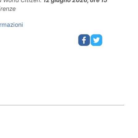
d World Citizen.
12 giugno 2026, ore 15
irenze
rmazioni