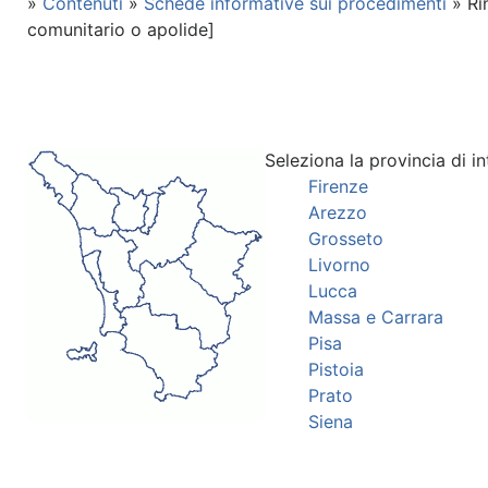
»
Contenuti
»
Schede informative sui procedimenti
» Ri
comunitario o apolide]
Seleziona la provincia di in
Firenze
Arezzo
Grosseto
Livorno
Lucca
Massa e Carrara
Pisa
Pistoia
Prato
Siena