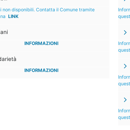
i non disponibili. Contatta il Comune tramite
Infor
ina
LINK
ques
ani
INFORMAZIONI
Infor
ques
darietà
INFORMAZIONI
Infor
ques
Infor
ques