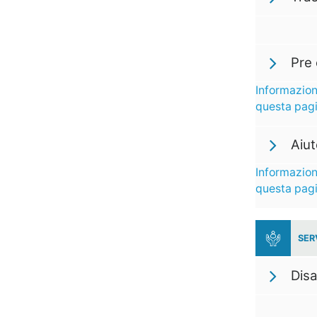
Pre 
Informazion
questa pag
Aiu
Informazion
questa pag
SER
Disa