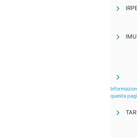
IRPE
IMU
Informazion
questa pag
TARI