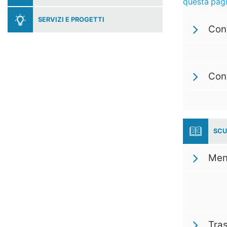
questa pag
SERVIZI E PROGETTI
Cont
Cont
SCU
Men
Tra