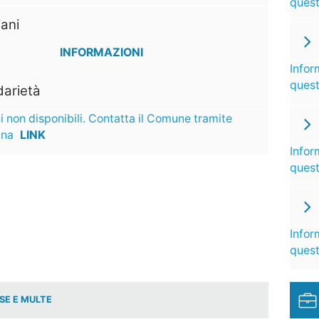
ques
ani
INFORMAZIONI
Infor
ques
darietà
i non disponibili. Contatta il Comune tramite
ina
LINK
Infor
ques
Infor
ques
SE E MULTE