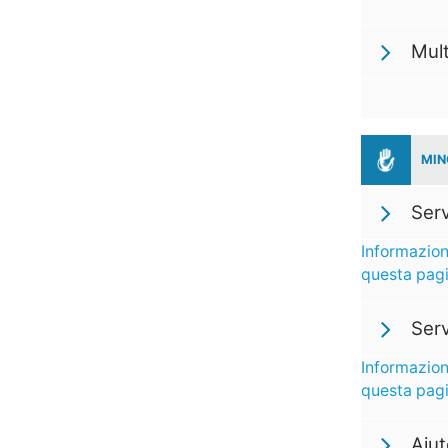
Mul
MIN
Serv
Informazion
questa pag
Serv
Informazion
questa pag
Aiut