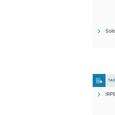
Soli
TAS
IRPE