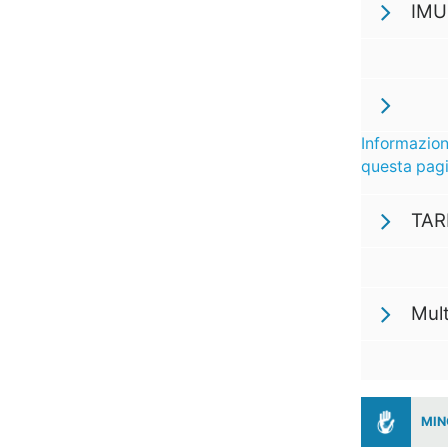
IMU
Informazion
questa pag
TARI
Mul
MIN