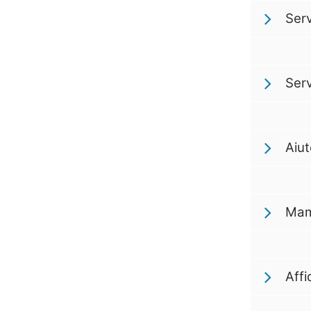
Serv
Serv
Aiut
Mam
Affi