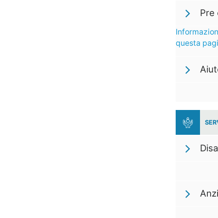
Pre 
Informazion
questa pag
Aiu
SER
Disa
Anzi