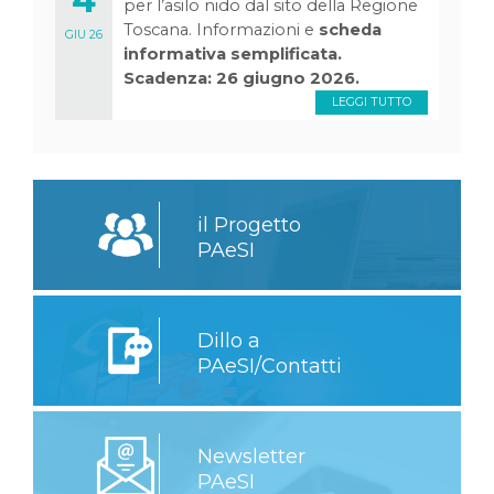
per l’asilo nido dal sito della Regione
Toscana. Informazioni e
scheda
GIU 26
informativa semplificata.
Scadenza: 26 giugno 2026.
LEGGI TUTTO
il Progetto
PAeSI
Dillo a
PAeSI/Contatti
Newsletter
PAeSI