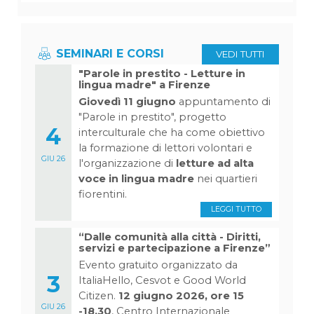
SEMINARI E CORSI
VEDI TUTTI
"Parole in prestito - Letture in
lingua madre" a Firenze
Giovedì 11 giugno
appuntamento di
"Parole in prestito", progetto
4
interculturale che ha come obiettivo
la formazione di lettori volontari e
GIU 26
l'organizzazione di
letture ad alta
voce in lingua madre
nei quartieri
fiorentini.
LEGGI TUTTO
“Dalle comunità alla città - Diritti,
servizi e partecipazione a Firenze”
Evento gratuito organizzato da
3
ItaliaHello, Cesvot e Good World
Citizen.
12 giugno 2026, ore 15
GIU 26
-18.30
, Centro Internazionale