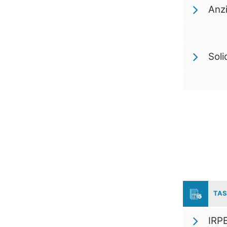
Anzi
Soli
TAS
IRPE